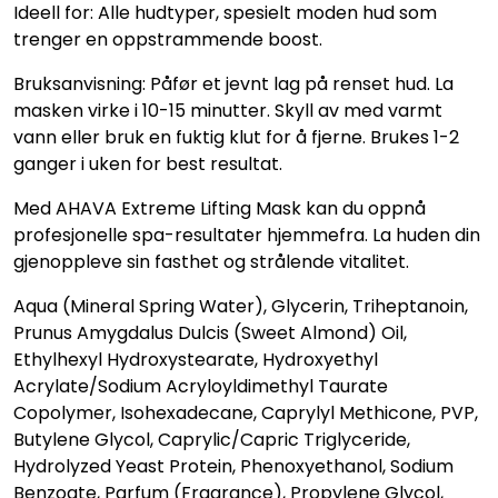
Ideell for: Alle hudtyper, spesielt moden hud som
trenger en oppstrammende boost.
Bruksanvisning: Påfør et jevnt lag på renset hud. La
masken virke i 10-15 minutter. Skyll av med varmt
vann eller bruk en fuktig klut for å fjerne. Brukes 1-2
ganger i uken for best resultat.
Med AHAVA Extreme Lifting Mask kan du oppnå
profesjonelle spa-resultater hjemmefra. La huden din
gjenoppleve sin fasthet og strålende vitalitet.
Aqua (Mineral Spring Water), Glycerin, Triheptanoin,
Prunus Amygdalus Dulcis (Sweet Almond) Oil,
Ethylhexyl Hydroxystearate, Hydroxyethyl
Acrylate/Sodium Acryloyldimethyl Taurate
Copolymer, Isohexadecane, Caprylyl Methicone, PVP,
Butylene Glycol, Caprylic/Capric Triglyceride,
Hydrolyzed Yeast Protein, Phenoxyethanol, Sodium
Benzoate, Parfum (Fragrance), Propylene Glycol,