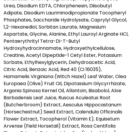
Urea, Disodium EDTA, Chlorphenesin, Diisobutyl
Adipate, Disodium Lauriminodipropionate Tocopheryl
Phosphates, Saccharide Hydrolysate, Caprylyl Glycol,
1,2-Hexanediol, Sorbitan Laurate, Magnesium
Aspartate, Glycine, Alanine, Ethyl Lauroyl Arginate HCl,
Pentaerythrityl Tetra-Di-T-Butyl
Hydroxyhydrocinnamate, Hydroxyethylcellulose,
Creatine, Acetyl Dipeptide-1 Cetyl Ester, Potassium
Sorbate, Ethylhexylglycerin, Dehydroacetic Acid,
Citric Acid, Benzoic Acid, Red 40 (Ci 16035),
Hamamelis Virginiana (Witch Hazel) Leaf Water, Olea
Europaea (Olive) Fruit Oil, Dipotassium Glycyrrhizate,
Argania Spinosa Kernel Oil, Allantoin, Bisabolol, Aloe
Barbadensis Leaf Juice, Ruscus Aculeatus Root
(Butcherbroom) Extract, Aesculus Hippocastanum
(Horsechestnut) Seed Extract, Calendula Officinalis
Flower Extract, Tocopherol (Vitamin E), Equisetum
Arvense (Field Horsetail) Extract, Rosa Centifolia