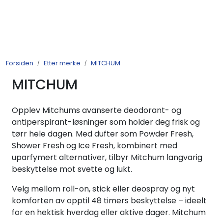
Skip to main content
Produkter
Forsiden
Etter merke
MITCHUM
Nyheter
MITCHUM
Tilbud
Opplev Mitchums avanserte deodorant- og
Alle varer
antiperspirant-løsninger som holder deg frisk og
tørr hele dagen. Med dufter som Powder Fresh,
Shower Fresh og Ice Fresh, kombinert med
Månedens bestselgere
uparfymert alternativer, tilbyr Mitchum langvarig
beskyttelse mot svette og lukt.
Etter merke
Velg mellom roll-on, stick eller deospray og nyt
komforten av opptil 48 timers beskyttelse – ideelt
Julekatalog 2026
for en hektisk hverdag eller aktive dager. Mitchum