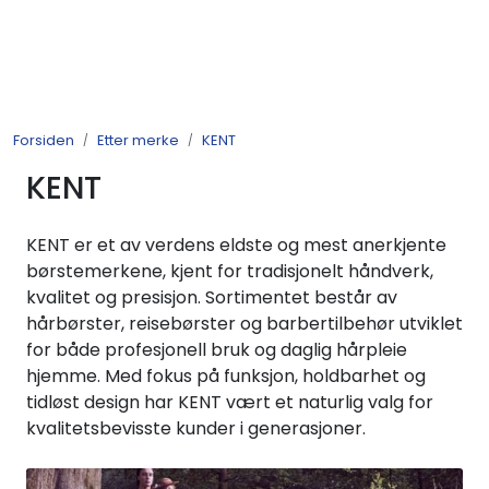
Skip to main content
Produkter
Forsiden
Etter merke
KENT
Nyheter
KENT
Tilbud
KENT er et av verdens eldste og mest anerkjente
Alle varer
børstemerkene, kjent for tradisjonelt håndverk,
kvalitet og presisjon. Sortimentet består av
hårbørster, reisebørster og barbertilbehør utviklet
Månedens bestselgere
for både profesjonell bruk og daglig hårpleie
hjemme. Med fokus på funksjon, holdbarhet og
Etter merke
tidløst design har KENT vært et naturlig valg for
kvalitetsbevisste kunder i generasjoner.
Julekatalog 2026