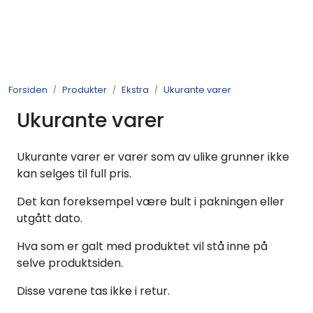
Skip to main content
Produkter
Forsiden
Produkter
Ekstra
Ukurante varer
Nyheter
Ukurante varer
Tilbud
Ukurante varer er varer som av ulike grunner ikke
Alle varer
kan selges til full pris.
Det kan foreksempel være bult i pakningen eller
Månedens bestselgere
utgått dato.
Hva som er galt med produktet vil stå inne på
Etter merke
selve produktsiden.
Julekatalog 2026
Disse varene tas ikke i retur.