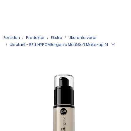
Skip to main content
Produkter
Forsiden
Produkter
Ekstra
Ukurante varer
Nyheter
Ukrutant - BELL HYPOAllergenic Mat&Soft Make-up 01
Tilbud
Alle varer
Månedens bestselgere
Etter merke
Julekatalog 2026