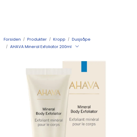
Skip to main content
Produkter
Forsiden
Produkter
Kropp
Dusjsåpe
Nyheter
AHAVA Mineral Exfoliator 200ml
Tilbud
Alle varer
Månedens bestselgere
Etter merke
Julekatalog 2026