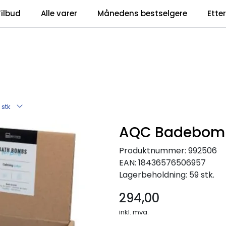
Tilbud
Alle varer
Månedens bestselgere
Ette
stk
AQC Badebombe
Produktnummer:
992506
EAN:
18436576506957
Lagerbeholdning:
59 stk.
294,00
inkl. mva.