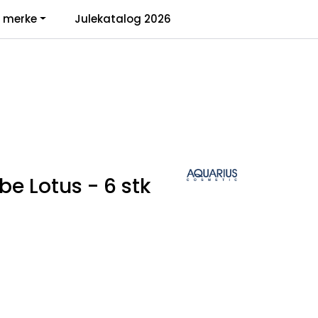
0
r merke
Julekatalog 2026
Infosenter
Favoritter
Logg inn
 Lotus - 6 stk