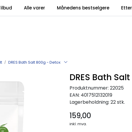
Tilbud
Alle varer
Månedens bestselgere
Ette
t
DRES Bath Salt 800g - Detox
DRES Bath Salt
Produktnummer:
22025
EAN:
4017512132019
Lagerbeholdning:
22 stk.
159,00
inkl. mva.