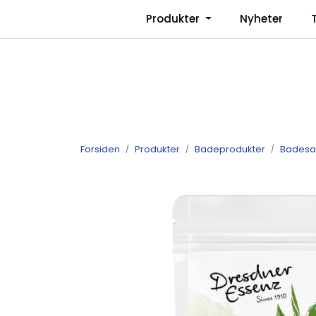
Skip to main content
|
Produkter
Nyheter
Facebook
Instagram
Forsiden
Produkter
Badeprodukter
Badesal