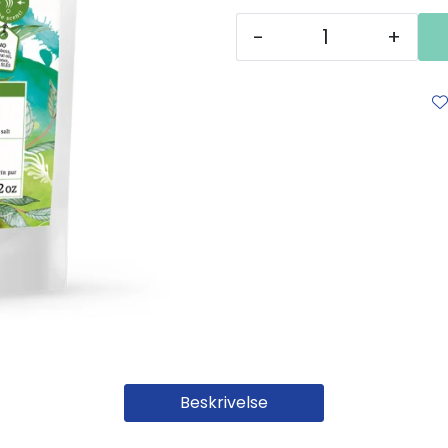
-
+
Beskrivelse