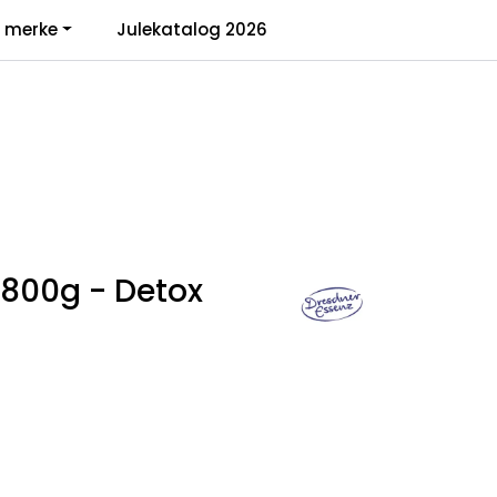
0
r merke
Julekatalog 2026
Infosenter
Favoritter
Logg inn
 800g - Detox