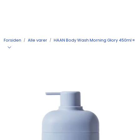
Skip to main content
Produkter
Forsiden
Alle varer
HAAN Body Wash Morning Glory 450ml ¤
Nyheter
Tilbud
Alle varer
Månedens bestselgere
Etter merke
Julekatalog 2026