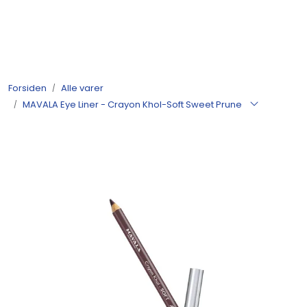
Skip to main content
Produkter
Forsiden
Alle varer
Nyheter
MAVALA Eye Liner - Crayon Khol-Soft Sweet Prune
Tilbud
Alle varer
Månedens bestselgere
Etter merke
Julekatalog 2026