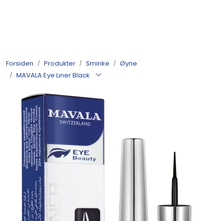
Skip to main content
Produkter
Forsiden
Produkter
Sminke
Øyne
Nyheter
MAVALA Eye Liner Black
Tilbud
Alle varer
Månedens bestselgere
Etter merke
Julekatalog 2026