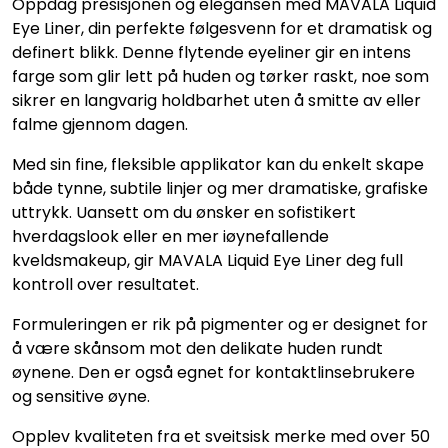
Oppdag presisjonen og elegansen med MAVALA Liquid
Eye Liner, din perfekte følgesvenn for et dramatisk og
definert blikk. Denne flytende eyeliner gir en intens
farge som glir lett på huden og tørker raskt, noe som
sikrer en langvarig holdbarhet uten å smitte av eller
falme gjennom dagen.
Med sin fine, fleksible applikator kan du enkelt skape
både tynne, subtile linjer og mer dramatiske, grafiske
uttrykk. Uansett om du ønsker en sofistikert
hverdagslook eller en mer iøynefallende
kveldsmakeup, gir MAVALA Liquid Eye Liner deg full
kontroll over resultatet.
Formuleringen er rik på pigmenter og er designet for
å være skånsom mot den delikate huden rundt
øynene. Den er også egnet for kontaktlinsebrukere
og sensitive øyne.
Opplev kvaliteten fra et sveitsisk merke med over 50