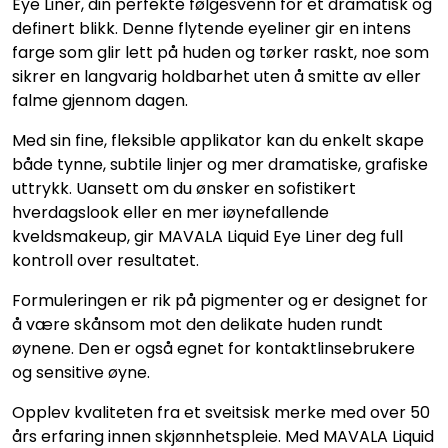
Eye Liner, din perfekte følgesvenn for et dramatisk og
definert blikk. Denne flytende eyeliner gir en intens
farge som glir lett på huden og tørker raskt, noe som
sikrer en langvarig holdbarhet uten å smitte av eller
falme gjennom dagen.
Med sin fine, fleksible applikator kan du enkelt skape
både tynne, subtile linjer og mer dramatiske, grafiske
uttrykk. Uansett om du ønsker en sofistikert
hverdagslook eller en mer iøynefallende
kveldsmakeup, gir MAVALA Liquid Eye Liner deg full
kontroll over resultatet.
Formuleringen er rik på pigmenter og er designet for
å være skånsom mot den delikate huden rundt
øynene. Den er også egnet for kontaktlinsebrukere
og sensitive øyne.
Opplev kvaliteten fra et sveitsisk merke med over 50
års erfaring innen skjønnhetspleie. Med MAVALA Liquid