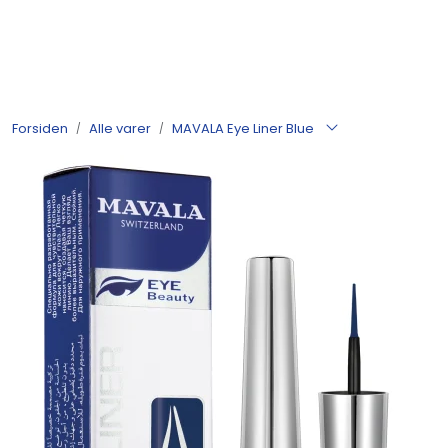
Skip to main content
Produkter
Forsiden
Alle varer
MAVALA Eye Liner Blue
Nyheter
Tilbud
Alle varer
Månedens bestselgere
Etter merke
Julekatalog 2026