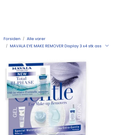
Skip to main content
Produkter
Forsiden
Alle varer
Nyheter
MAVALA EYE MAKE REMOVER Display 3 x4 stk ass
Tilbud
Alle varer
Månedens bestselgere
Etter merke
Julekatalog 2026