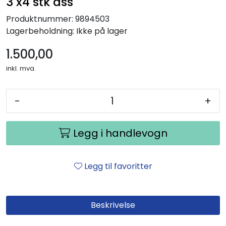
3 x4 stk ass
Produktnummer:
9894503
Lagerbeholdning:
Ikke på lager
1.500,00
inkl. mva.
-
+
Legg i handlevogn
Legg til favoritter
Beskrivelse