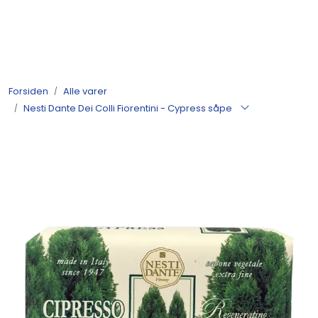
Skip to main content
Produkter
Forsiden
Alle varer
Nyheter
Nesti Dante Dei Colli Fiorentini - Cypress såpe
Tilbud
Alle varer
Månedens bestselgere
Etter merke
Julekatalog 2026