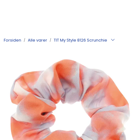
Skip to main content
Produkter
Forsiden
Alle varer
TIT My Style 8126 Scrunchie
Nyheter
Tilbud
Alle varer
Månedens bestselgere
Etter merke
Julekatalog 2026