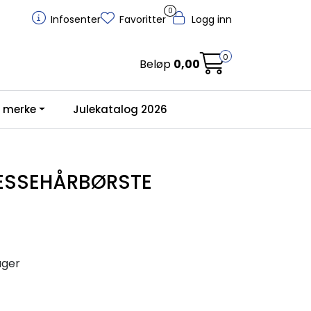
0
Infosenter
Favoritter
Logg inn
0
Beløp
0,00
r merke
Julekatalog 2026
ESSEHÅRBØRSTE
ager